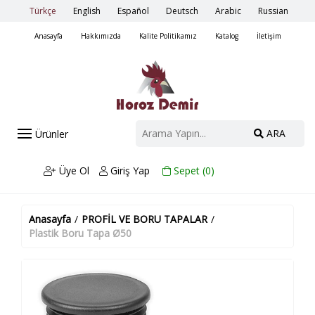
Türkçe
English
Español
Deutsch
Arabic
Russian
Anasayfa
Hakkımızda
Kalite Politikamız
Katalog
İletişim
ARA
Ürünler
Üye Ol
Giriş Yap
Sepet (
0
)
Anasayfa
/
PROFİL VE BORU TAPALAR
/
Plastik Boru Tapa Ø50