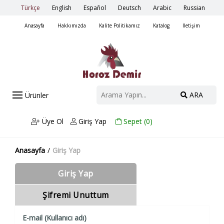
Türkçe
English
Español
Deutsch
Arabic
Russian
Anasayfa
Hakkımızda
Kalite Politikamız
Katalog
İletişim
ARA
Ürünler
Üye Ol
Giriş Yap
Sepet (
0
)
Anasayfa
/
Giriş Yap
Giriş Yap
Şifremi Unuttum
E-mail (Kullanıcı adı)