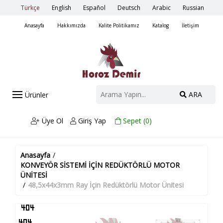
Türkçe
English
Español
Deutsch
Arabic
Russian
Anasayfa
Hakkımızda
Kalite Politikamız
Katalog
İletişim
ARA
Ürünler
Üye Ol
Giriş Yap
Sepet (
0
)
Anasayfa
/
KONVEYÖR SİSTEMİ İÇİN REDÜKTÖRLÜ MOTOR
ÜNİTESİ
/
48,5x44x3mm Ray İçin Redüktörlü Motor Ünitesi