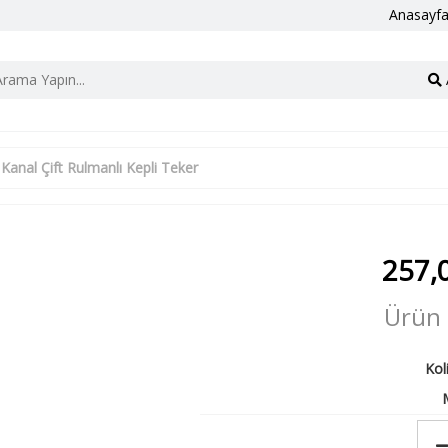
Anasayf
 Kanal Çift Rulmanlı Kepli Teker
257,
Ürün 
Kol
M