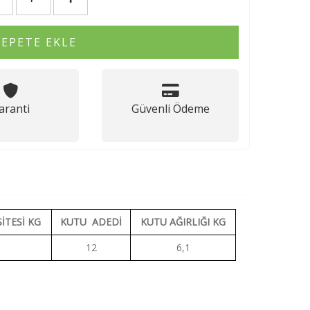
SEPETE EKLE
aranti
Güvenli Ödeme
İTESİ KG
KUTU ADEDİ
KUTU AĞIRLIĞI KG
12
6,1