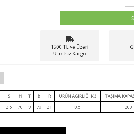
1500 TL ve Üzeri
G
Ücretsiz Kargo
S
H
T
B
R
ÜRÜN AĞIRLIĞI KG
TAŞIMA KAPAS
6
2,5
70
9
70
21
0,5
200