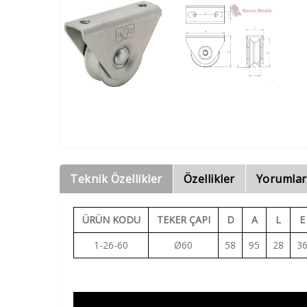
Teknik Özellikler
Özellikler
Yorumlar
ÜRÜN KODU
TEKER ÇAPI
D
A
L
E
1-26-60
Ø60
58
95
28
3