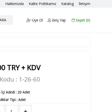
a
Hakkımızda
Kalite Politikamız
Katalog
İletişim
ARA
Üye Ol
Giriş Yap
Sepet (
0
)
00
TRY + KDV
Kodu : 1-26-60
i İçi Adedi : 20 Adet
iktar Tipi : Adet